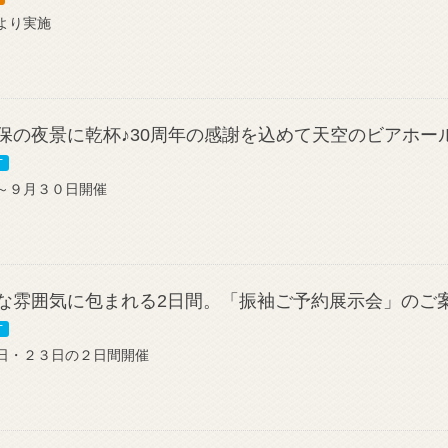
より実施
保の夜景に乾杯♪30周年の感謝を込めて天空のビアホー
T
～９月３０日開催
な雰囲気に包まれる2日間。「振袖ご予約展示会」のご
T
日・２３日の２日間開催