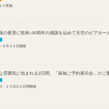
より実施
保の夜景に乾杯♪30周年の感謝を込めて天空のビアホー
T
～９月３０日開催
な雰囲気に包まれる2日間。「振袖ご予約展示会」のご
T
日・２３日の２日間開催